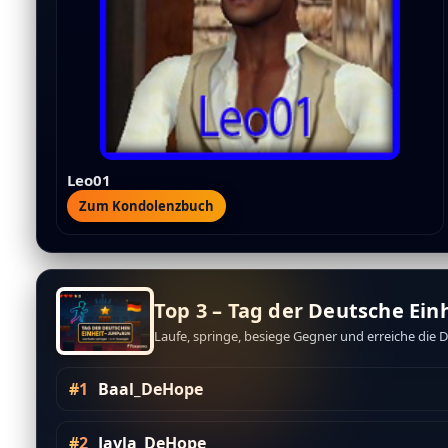
Leo01
Zum Kondolenzbuch
Top 3 – Tag der Deutsche Ein
Laufe, springe, besiege Gegner und erreiche di
#1
Baal_DeHope
#2
Jayla_DeHope