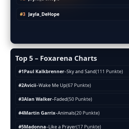
#3
Jayla_DeHope
Top 5 – Foxarena Charts
#1
Paul Kalkbrenner
–
Sky and Sand
(111 Punkte)
#2
Avicii
–
Wake Me Up
(67 Punkte)
#3
Alan Walker
–
Faded
(50 Punkte)
#4
Martin Garrix
–
Animals
(20 Punkte)
#5
Madonna
–
Like a Prayer
(17 Punkte)